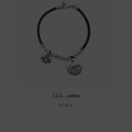
1,2,3,…patata
24,40
€