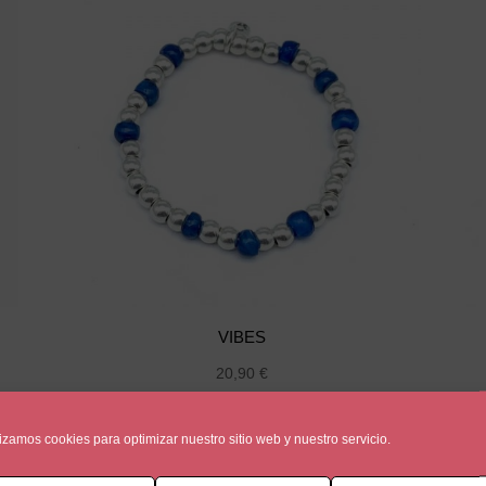
VIBES
20,90
€
lizamos cookies para optimizar nuestro sitio web y nuestro servicio.