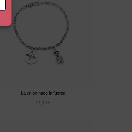
La unión hace la fuerza
21,40
€