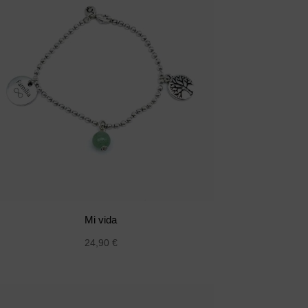
Mi vida
24,90
€