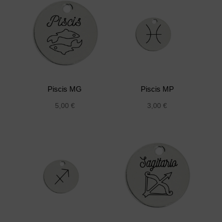
Piscis MG
Piscis MP
5,00
€
3,00
€