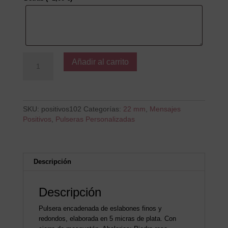
Gracias
Añadir al carrito
por
todo
cantidad
SKU:
positivos102
Categorías:
22 mm
,
Mensajes
Positivos
,
Pulseras Personalizadas
Descripción
Descripción
Pulsera encadenada de eslabones finos y
redondos, elaborada en 5 micras de plata. Con