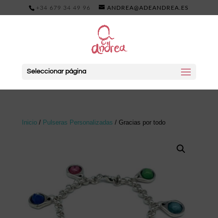
+34 679 34 49 96
ANDREA@ADEANDREA.ES
Seleccionar página
Inicio
/
Pulseras Personalizadas
/ Gracias por todo