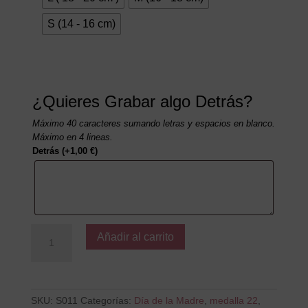
S (14 - 16 cm)
¿Quieres Grabar algo Detrás?
Máximo 40 caracteres sumando letras y espacios en blanco.
Máximo en 4 lineas.
Detrás
(+
1,00
€
)
Mamá
Añadir al carrito
eres
la
pera
cantidad
SKU:
S011
Categorías:
Día de la Madre
,
medalla 22
,