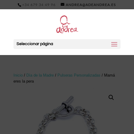
+34 679 34 49 96
ANDREA@ADEANDREA.ES
Seleccionar página
Inicio
/
Día de la Madre
/
Pulseras Personalizadas
/ Mamá
eres la pera