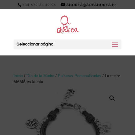
+34 679 34 49 96
ANDREA@ADEANDREA.ES
Seleccionar página
Inicio
/
Día de la Madre
/
Pulseras Personalizadas
/ La mejor
MAMÁ es la mía