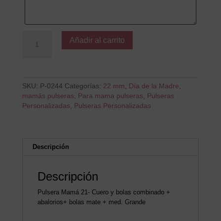
La
Añadir al carrito
mejor
MAMÁ
es
la
mía
SKU:
P-0244
Categorías:
22 mm
,
Día de la Madre
,
cantidad
mamás pulseras
,
Para mama pulseras
,
Pulseras
Personalizadas
,
Pulseras Personalizadas
Descripción
Descripción
Pulsera Mamá 21- Cuero y bolas combinado +
abalorios+ bolas mate + med. Grande