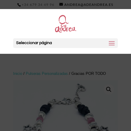
+34 679 34 49 96
ANDREA@ADEANDREA.ES
Seleccionar página
Inicio
/
Pulseras Personalizadas
/ Gracias POR TODO