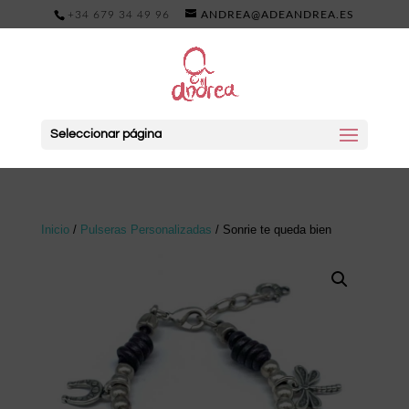
+34 679 34 49 96
ANDREA@ADEANDREA.ES
Seleccionar página
Inicio
/
Pulseras Personalizadas
/ Sonrie te queda bien