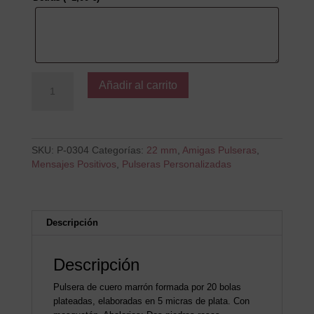
Sonrie
Añadir al carrito
te
queda
bien
cantidad
SKU:
P-0304
Categorías:
22 mm
,
Amigas Pulseras
,
Mensajes Positivos
,
Pulseras Personalizadas
Descripción
Descripción
Pulsera de cuero marrón formada por 20 bolas
plateadas, elaboradas en 5 micras de plata. Con