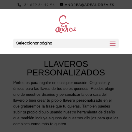
+34 679 34 49 96
ANDREA@ADEANDREA.ES
Seleccionar página
LLAVEROS
PERSONALIZADOS
Perfectos para regalar en cualquier ocasión. Originales y
únicos para las llaves de tus seres queridos. Puedes elegir
uno de nuestros diseños y personalizar la otra cara del
llavero o bien crear tu propio
llavero personalizado
en el
que grabaremos la frase que tu quieras. También puedes
subir tu propio dibujo usando nuestro herramienta de diseño
que también incluye algunos de nuestros dibujos para que los
combines como más te gusten.