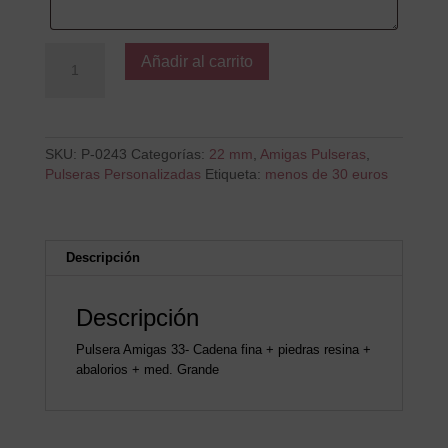
Master
Añadir al carrito
en
Cotilleo
cantidad
SKU:
P-0243
Categorías:
22 mm
,
Amigas Pulseras
,
Pulseras Personalizadas
Etiqueta:
menos de 30 euros
Descripción
Descripción
Pulsera Amigas 33- Cadena fina + piedras resina +
abalorios + med. Grande