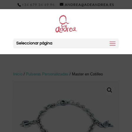
+34 679 34 49 96
ANDREA@ADEANDREA.ES
Seleccionar página
Inicio
/
Pulseras Personalizadas
/ Master en Cotilleo