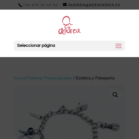
+34 679 34 49 96
ANDREA@ADEANDREA.ES
Seleccionar página
Inicio
/
Pulseras Personalizadas
/ Estética y Peluquería