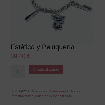
Estética y Peluquería
39,40
€
Estética
Añadir al carrito
y
Peluquería
cantidad
SKU:
P-0211
Categorías:
Profesiones Pulseras
Personalizadas
,
Pulseras Personalizadas