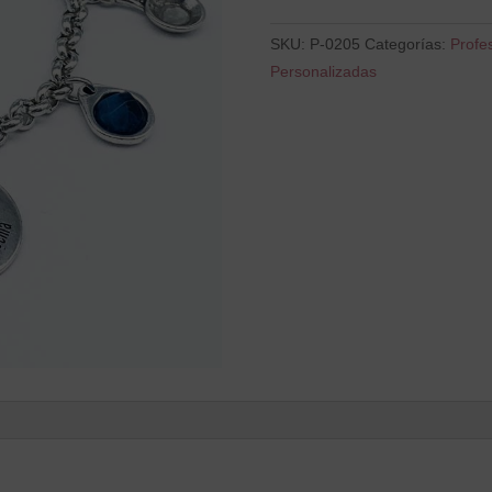
tu
Cocina
SKU:
P-0205
Categorías:
Profe
cantidad
Personalizadas