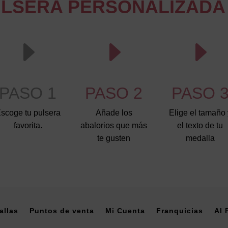
ULSERA PERSONALIZADA 
E
E
E
PASO 1
PASO 2
PASO 
scoge tu pulsera
Añade los
Elige el tamaño 
favorita.
abalorios que más
el texto de tu
te gusten
medalla
allas
Puntos de venta
Mi Cuenta
Franquicias
Al 