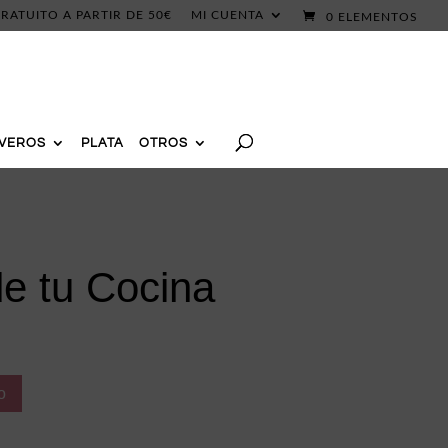
RATUITO A PARTIR DE 50€
MI CUENTA
0 ELEMENTOS
AVEROS
PLATA
OTROS
e tu Cocina
o