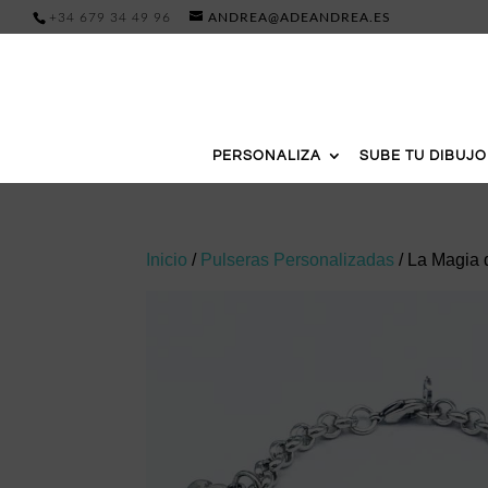
+34 679 34 49 96
ANDREA@ADEANDREA.ES
PERSONALIZA
SUBE TU DIBUJO
Inicio
/
Pulseras Personalizadas
/ La Magia 