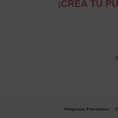
¡CREA TU P
E
Preguntas Frecuentes
T