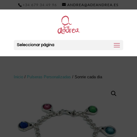
+34 679 34 49 96
ANDREA@ADEANDREA.ES
Seleccionar página
Inicio
/
Pulseras Personalizadas
/ Sonrie cada dia