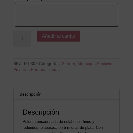
Sonrie
Añadir al carrito
cada
dia
cantidad
SKU:
P-0309
Categorías:
22 mm
,
Mensajes Positivos
,
Pulseras Personalizadas
Descripción
Descripción
Pulsera encadenada de eslabones finos y
redondos, elaborada en 5 micras de plata. Con