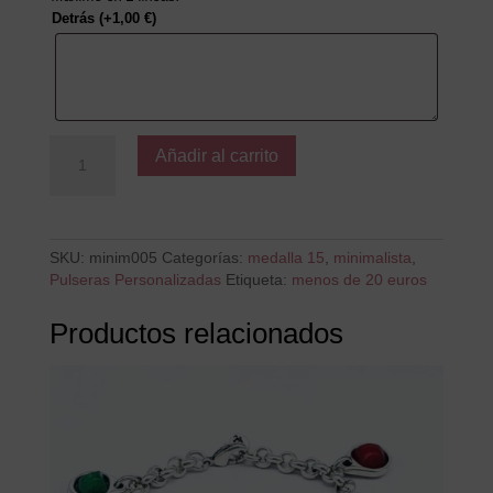
Detrás
(+
1,00
€
)
No
Añadir al carrito
dejes
de
soñar
cantidad
SKU:
minim005
Categorías:
medalla 15
,
minimalista
,
Pulseras Personalizadas
Etiqueta:
menos de 20 euros
Productos relacionados