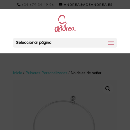
+34 679 34 49 96
ANDREA@ADEANDREA.ES
Seleccionar página
Inicio
/
Pulseras Personalizadas
/ No dejes de soñar