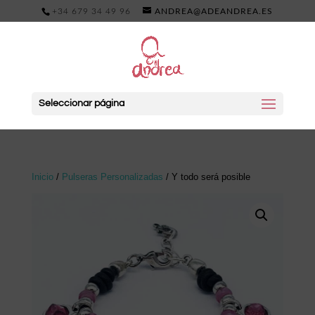
+34 679 34 49 96
ANDREA@ADEANDREA.ES
Seleccionar página
Inicio
/
Pulseras Personalizadas
/ Y todo será posible