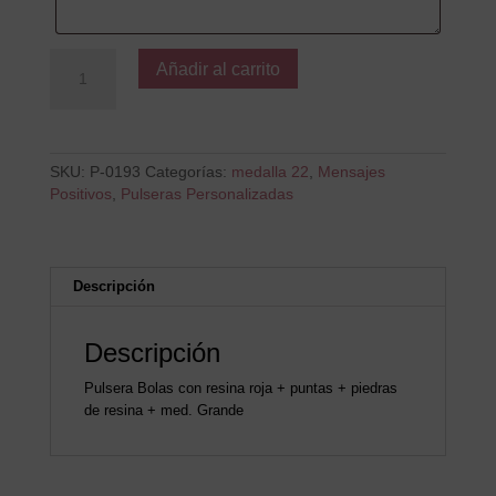
Y
Añadir al carrito
todo
será
posible
cantidad
SKU:
P-0193
Categorías:
medalla 22
,
Mensajes
Positivos
,
Pulseras Personalizadas
Descripción
Descripción
Pulsera Bolas con resina roja + puntas + piedras
de resina + med. Grande