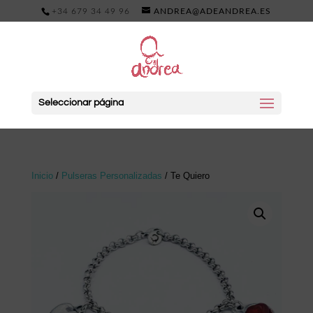
+34 679 34 49 96
ANDREA@ADEANDREA.ES
Seleccionar página
Inicio
/
Pulseras Personalizadas
/ Te Quiero