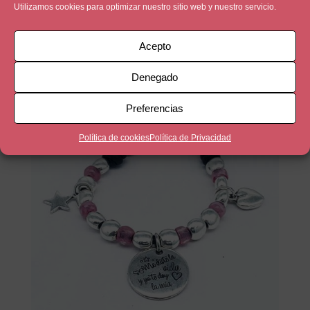
Utilizamos cookies para optimizar nuestro sitio web y nuestro servicio.
Quiero ser como Tú
Acepto
5,00
€
Denegado
Preferencias
Política de cookies
Política de Privacidad