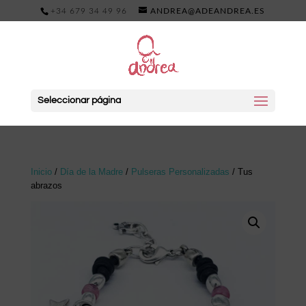
+34 679 34 49 96
ANDREA@ADEANDREA.ES
Seleccionar página
Inicio
/
Día de la Madre
/
Pulseras Personalizadas
/ Tus
abrazos