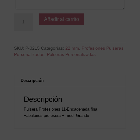
Cree
Añadir al carrito
en
sus
Alumnos
cantidad
SKU:
P-0215
Categorías:
22 mm
,
Profesiones Pulseras
Personalizadas
,
Pulseras Personalizadas
Descripción
Descripción
Pulsera Profesiones 11-Encadenada fina
+abalorios profesora + med. Grande