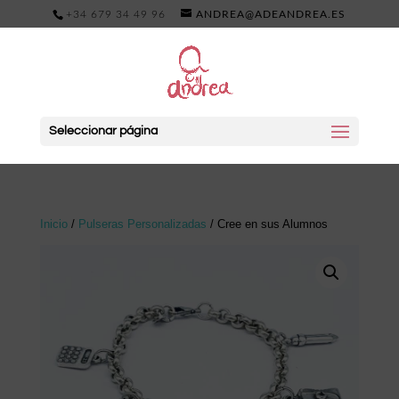
+34 679 34 49 96
ANDREA@ADEANDREA.ES
Seleccionar página
Inicio
/
Pulseras Personalizadas
/ Cree en sus Alumnos