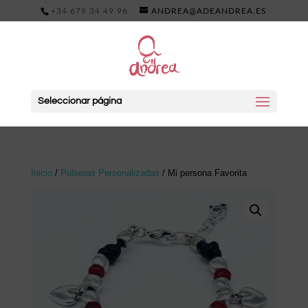
+34 679 34 49 96
ANDREA@ADEANDREA.ES
Seleccionar página
Inicio
/
Pulseras Personalizadas
/ Mi persona Favorita