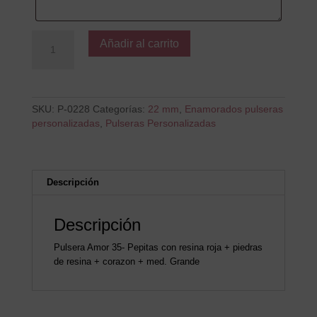
Mi
Añadir al carrito
persona
Favorita
cantidad
SKU:
P-0228
Categorías:
22 mm
,
Enamorados pulseras
personalizadas
,
Pulseras Personalizadas
Descripción
Descripción
Pulsera Amor 35- Pepitas con resina roja + piedras
de resina + corazon + med. Grande