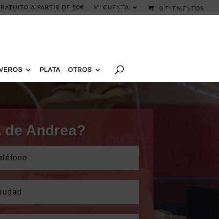
RATUITO A PARTIR DE 50€
MI CUENTA
0 ELEMENTOS
AVEROS
PLATA
OTROS
 A de Andrea?