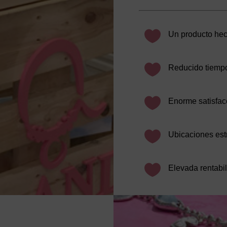

Un producto hec

Reducido tiempo

Enorme satisfacc

Ubicaciones est

Elevada rentabi