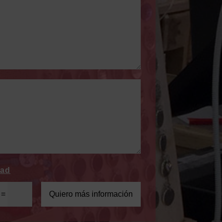
dad
=
Quiero más información