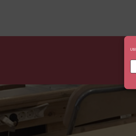
Uti
F