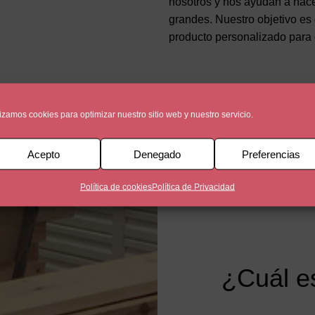
nosotros y nos ayudan a hac
grandes. Nuestro objetivo es
producto personalizado para d
lizamos cookies para optimizar nuestro sitio web y nuestro servicio.
ranquicias con Significa
Acepto
Denegado
Preferencias
Política de cookies
Política de Privacidad
¿Cuál es