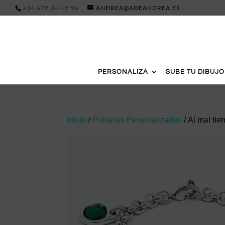
+34 679 34 49 96
ANDREA@ADEANDREA.ES
PERSONALIZA
SUBE TU DIBUJO
Inicio
/
Pulseras Personalizadas
/ Al mal ti