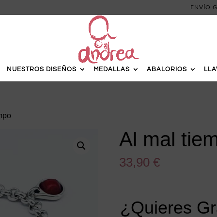
ENVÍO G
NUESTROS DISEÑOS
MEDALLAS
ABALORIOS
LL
empo
Al mal tie
33,90
€
¿Quieres Gr