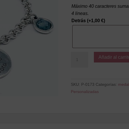
Máximo 40 caracteres suman
4 lineas.
Detrás
(+
1,00
€
)
Al
Añadir al carrit
mal
tiempo
cantidad
SKU:
P-0173
Categorías:
medal
Personalizadas