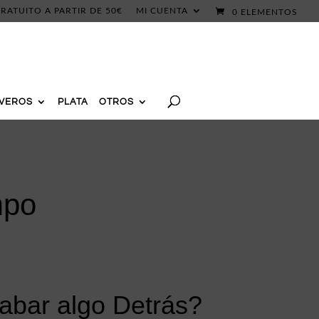
RATUITO A PARTIR DE 50€
MI CUENTA
0 ELEMENTOS
AVEROS
PLATA
OTROS
mpo
abar algo Detrás?