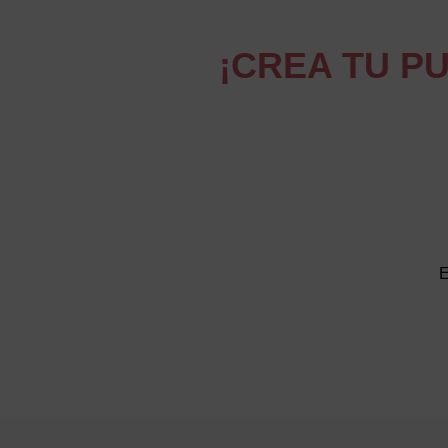
¡CREA TU P
E