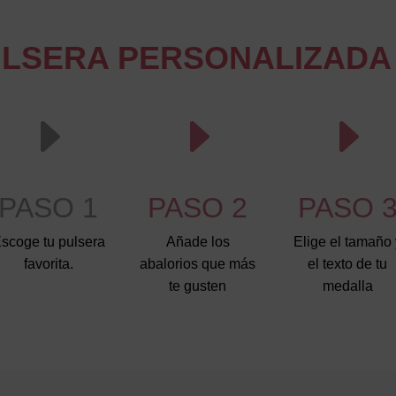
ULSERA PERSONALIZADA 
E
E
E
PASO 1
PASO 2
PASO 
scoge tu pulsera
Añade los
Elige el tamaño 
favorita.
abalorios que más
el texto de tu
te gusten
medalla