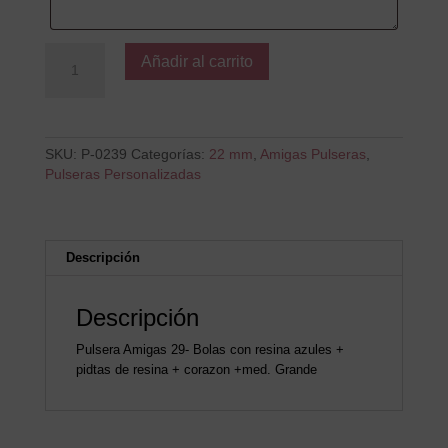
Hoy
Añadir al carrito
y
Siempre
cantidad
SKU:
P-0239
Categorías:
22 mm
,
Amigas Pulseras
,
Pulseras Personalizadas
Descripción
Descripción
Pulsera Amigas 29- Bolas con resina azules +
pidtas de resina + corazon +med. Grande