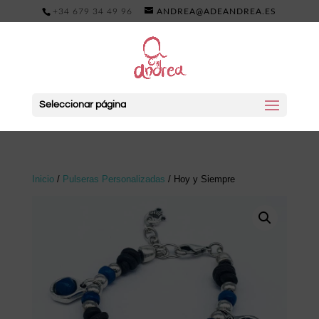
+34 679 34 49 96
ANDREA@ADEANDREA.ES
Seleccionar página
Inicio
/
Pulseras Personalizadas
/ Hoy y Siempre