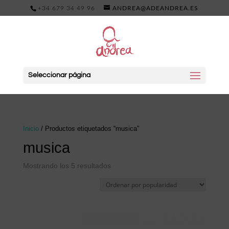
+34 679 34 49 96
ANDREA@ADEANDREA.ES
Seleccionar página
Inicio
/ Productos etiquetados “musica”
musica
Ordenado
Mostrando los 5 resultados
por
popularidad