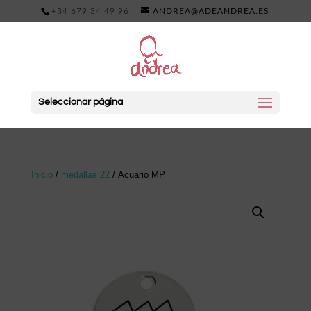
+34 679 34 49 96
ANDREA@ADEANDREA.ES
Seleccionar página
Inicio
/
medallas 22
/ Acuario MP