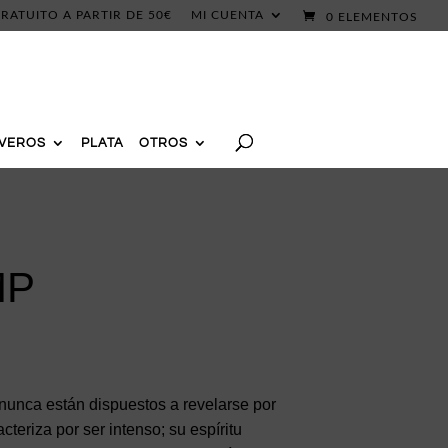
RATUITO A PARTIR DE 50€
MI CUENTA
0 ELEMENTOS
AVEROS
PLATA
OTROS
MP
 nunca están dispuestos a revelarse por
teriza por ser intenso; su espíritu