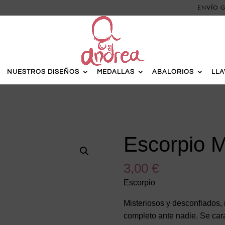
ENVÍO G
NUESTROS DISEÑOS
MEDALLAS
ABALORIOS
LL
Escorpio 
3,00
€
Escorpio
Misteriosos y desconfiados,
completo ante nadie. Se carac