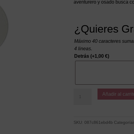
aventurero y osado busca con
¿Quieres Gr
Máximo 40 caracteres suman
4 lineas.
Detrás
(+
1,00
€
)
Escorpio
Añadir al carrit
MP
cantidad
SKU:
087c861ebd4b
Categoría