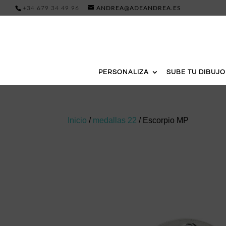
+34 679 34 49 96
ANDREA@ADEANDREA.ES
PERSONALIZA
SUBE TU DIBUJO
Inicio
/
medallas 22
/ Escorpio MP