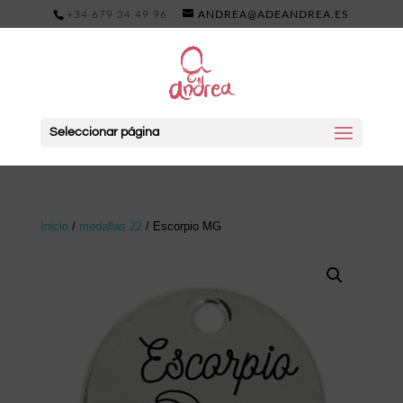
+34 679 34 49 96
ANDREA@ADEANDREA.ES
Seleccionar página
Inicio
/
medallas 22
/ Escorpio MG