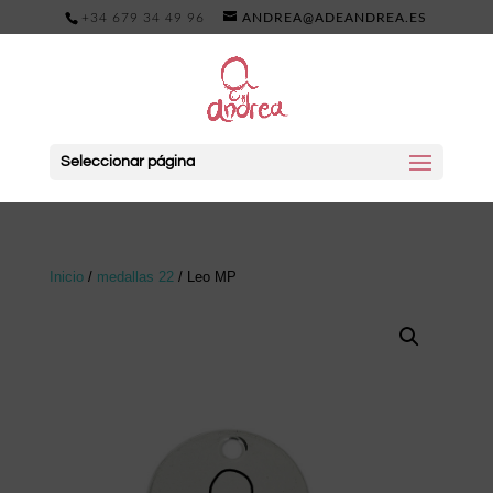
+34 679 34 49 96
ANDREA@ADEANDREA.ES
Seleccionar página
Inicio
/
medallas 22
/ Leo MP