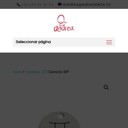
+34 679 34 49 96
ANDREA@ADEANDREA.ES
Seleccionar página
Inicio
/
medallas 22
/ Geminis MP