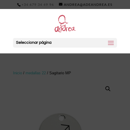
+34 679 34 49 96
ANDREA@ADEANDREA.ES
Seleccionar página
Inicio
/
medallas 22
/ Sagitario MP