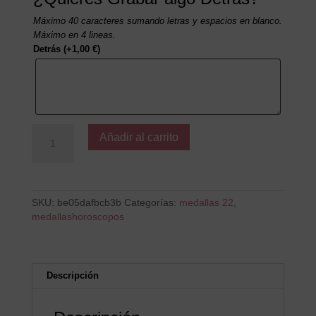
Máximo 40 caracteres sumando letras y espacios en blanco.
Máximo en 4 lineas.
Detrás
(+
1,00
€
)
Sagitario
Añadir al carrito
MP
cantidad
SKU:
be05dafbcb3b
Categorías:
medallas 22
,
medallashoroscopos
Descripción