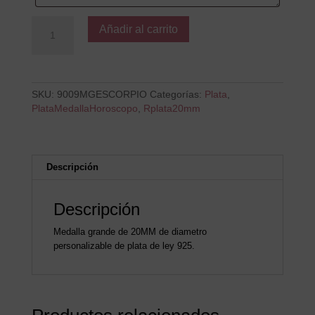
Medalla
Añadir al carrito
Plata
ESCORPIO
cantidad
SKU:
9009MGESCORPIO
Categorías:
Plata
,
PlataMedallaHoroscopo
,
Rplata20mm
Descripción
Descripción
Medalla grande de 20MM de diametro
personalizable de plata de ley 925.