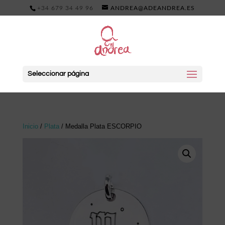
+34 679 34 49 96
ANDREA@ADEANDREA.ES
Seleccionar página
Inicio
/
Plata
/ Medalla Plata ESCORPIO