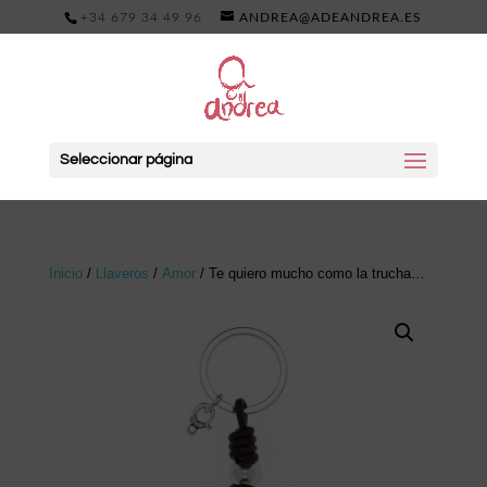
+34 679 34 49 96
ANDREA@ADEANDREA.ES
Seleccionar página
Inicio
/
Llaveros
/
Amor
/ Te quiero mucho como la trucha…