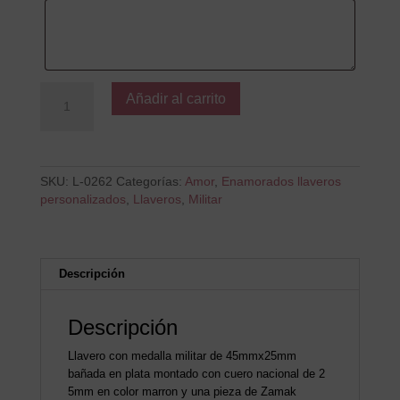
Te
Añadir al carrito
quiero
mucho
como
la
trucha…
SKU:
L-0262
Categorías:
Amor
,
Enamorados llaveros
cantidad
personalizados
,
Llaveros
,
Militar
Descripción
Descripción
Llavero con medalla militar de 45mmx25mm
bañada en plata montado con cuero nacional de 2
5mm en color marron y una pieza de Zamak