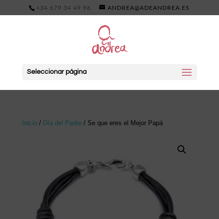
+34 679 34 49 96
ANDREA@ADEANDREA.ES
Seleccionar página
Inicio
/
Día del Padre
/ Se que eres el Mejor Papá