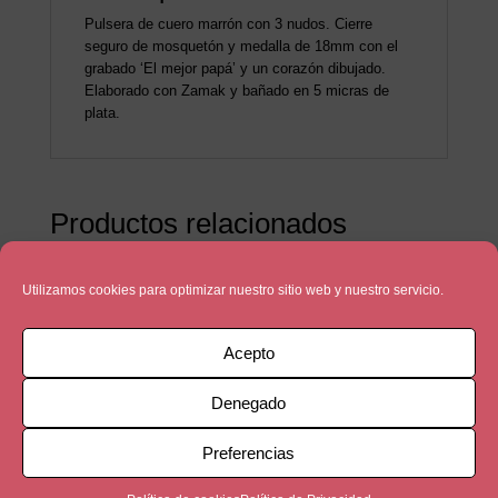
Pulsera de cuero marrón con 3 nudos. Cierre
seguro de mosquetón y medalla de 18mm con el
grabado ‘El mejor papá’ y un corazón dibujado.
Elaborado con Zamak y bañado en 5 micras de
plata.
Productos relacionados
Utilizamos cookies para optimizar nuestro sitio web y nuestro servicio.
Acepto
Denegado
Preferencias