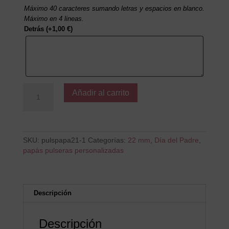
Máximo 40 caracteres sumando letras y espacios en blanco.
Máximo en 4 lineas.
Detrás
(+
1,00
€
)
Se
Añadir al carrito
que
eres
el
Mejor
Papá
SKU:
pulspapa21-1
Categorías:
22 mm
,
Día del Padre
,
cantidad
papás pulseras personalizadas
Descripción
Descripción