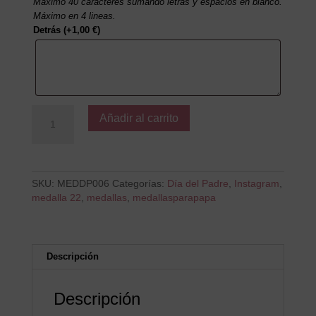
Máximo 40 caracteres sumando letras y espacios en blanco.
Máximo en 4 lineas.
Detrás
(+
1,00
€
)
El
Añadir al carrito
mejor
papá
del
mundo
cantidad
SKU:
MEDDP006
Categorías:
Día del Padre
,
Instagram
,
medalla 22
,
medallas
,
medallasparapapa
Descripción
Descripción