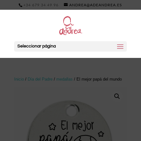
+34 679 34 49 96
ANDREA@ADEANDREA.ES
Seleccionar página
Inicio
/
Día del Padre
/
medallas
/ El mejor papá del mundo