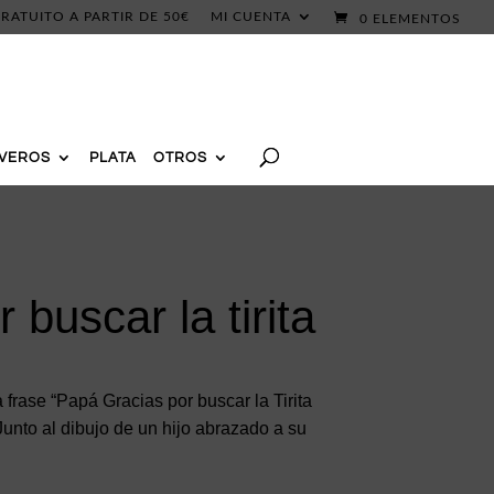
RATUITO A PARTIR DE 50€
MI CUENTA
0 ELEMENTOS
AVEROS
PLATA
OTROS
 buscar la tirita
 frase “Papá Gracias por buscar la Tirita
Junto al dibujo de un hijo abrazado a su