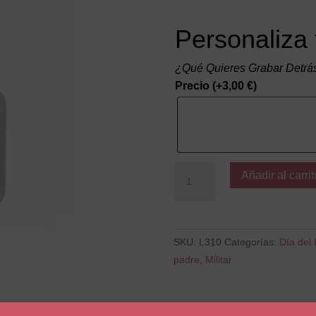
Personaliza 
¿Qué Quieres Grabar Detrá
Precio
(+
3,00
€
)
Gracias
Añadir al carrit
por
buscar
la
tirita
SKU:
L310
Categorías:
Día del
cantidad
padre
,
Militar