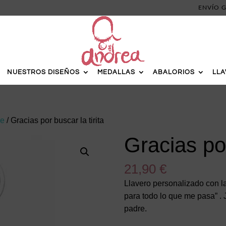
ENVÍO G
NUESTROS DISEÑOS
MEDALLAS
ABALORIOS
LL
re
/ Gracias por buscar la tirita
Gracias por
21,90
€
Llavero personalizado con la
para todo lo que me pasa” . 
padre.