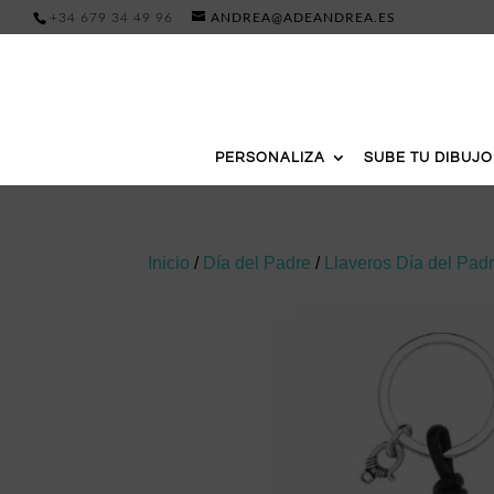
+34 679 34 49 96
ANDREA@ADEANDREA.ES
PERSONALIZA
SUBE TU DIBUJO
Inicio
/
Día del Padre
/
Llaveros Día del Pad