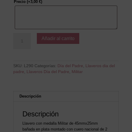
Precio
(+
3,00
€
)
El
Añadir al carrito
Mejor
Padre
de
la
Galaxia
SKU:
L290
Categorías:
Día del Padre
,
Llaveros dia del
cantidad
padre
,
Llaveros Día del Padre
,
Militar
Descripción
Descripción
Llavero con medalla Militar de 45mmx25mm
bañada en plata montado con cuero nacional de 2