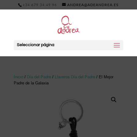
+34 679 34 49 96
ANDREA@ADEANDREA.ES
Seleccionar página
Inicio
/
Día del Padre
/
Llaveros Día del Padre
/ El Mejor
Padre de la Galaxia