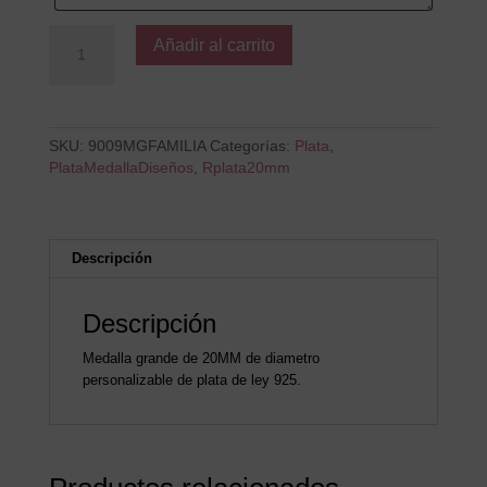
Medalla
Añadir al carrito
Plata
Mi
Familia
cantidad
SKU:
9009MGFAMILIA
Categorías:
Plata
,
PlataMedallaDiseños
,
Rplata20mm
Descripción
Descripción
Medalla grande de 20MM de diametro
personalizable de plata de ley 925.