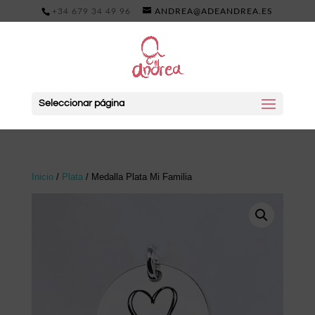
+34 679 34 49 96
ANDREA@ADEANDREA.ES
Seleccionar página
Inicio
/
Plata
/ Medalla Plata Mi Familia