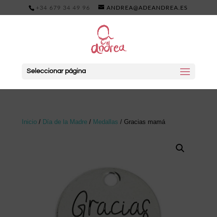
+34 679 34 49 96
ANDREA@ADEANDREA.ES
Seleccionar página
Inicio
/
Día de la Madre
/
Medallas
/ Gracias mamá