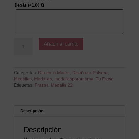
Detrás
(+
1,00
€
)
La
Añadir al carrito
Mejor
Madre
del
Mundo
cantidad
Categorías:
Día de la Madre
,
Diseña-tu-Pulsera
,
Medallas
,
Medallas
,
medallasparamama
,
Tu Frase
Etiquetas:
Frases
,
Medalla 22
Descripción
Descripción