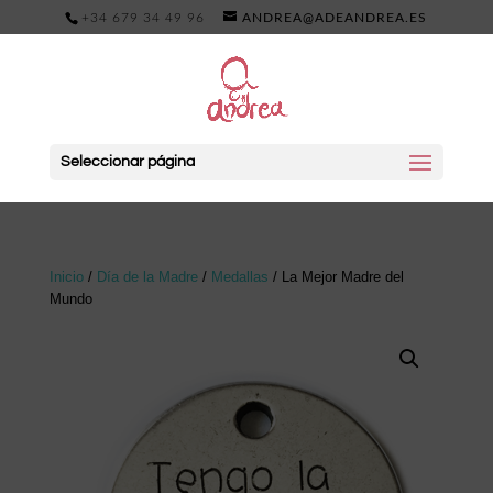
+34 679 34 49 96
ANDREA@ADEANDREA.ES
Seleccionar página
Inicio
/
Día de la Madre
/
Medallas
/ La Mejor Madre del
Mundo