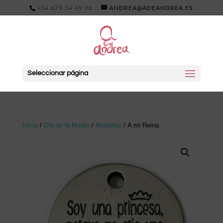
+34 679 34 49 96
ANDREA@ADEANDREA.ES
Seleccionar página
Inicio
/
Día de la Madre
/
Medallas
/ A mi Reina