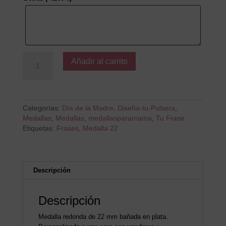
A
Añadir al carrito
mi
Reina
cantidad
Categorías:
Día de la Madre
,
Diseña-tu-Pulsera
,
Medallas
,
Medallas
,
medallasparamama
,
Tu Frase
Etiquetas:
Frases
,
Medalla 22
Descripción
Descripción
Medalla redonda de 22 mm bañada en plata.