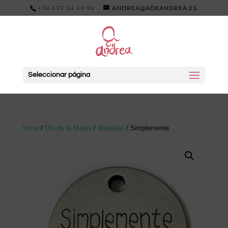
+34 679 34 49 96
ANDREA@ADEANDREA.ES
Seleccionar página
Inicio
/
Día de la Madre
/
Medallas
/ Simplemente