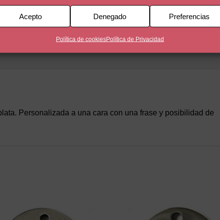
Medallas
,
medallasparamama
,
Tu Frase
Etiquetas:
Fr
Medalla 22
Acepto
Denegado
Preferencias
Política de cookies
Política de Privacidad
ta. Personalizada a una cara con una frase y posibilidad de