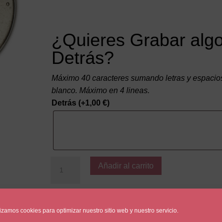
¿Quieres Grabar alg
Detrás?
Máximo 40 caracteres sumando letras y espacio
blanco. Máximo en 4 lineas.
Detrás
(+
1,00
€
)
Super
Añadir al carrito
MAMÁ
cantidad
lizamos cookies para optimizar nuestro sitio web y nuestro servicio.
Categorías:
Día de la Madre
,
Diseña-tu-Pulsera
,
Medal