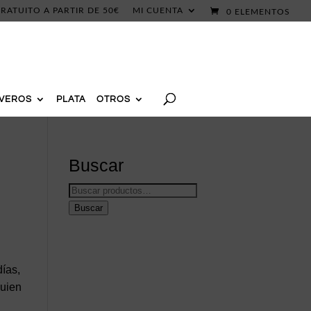
RATUITO A PARTIR DE 50€
MI CUENTA
0 ELEMENTOS
AVEROS
PLATA
OTROS
Buscar
Buscar
por:
Buscar
días,
quien