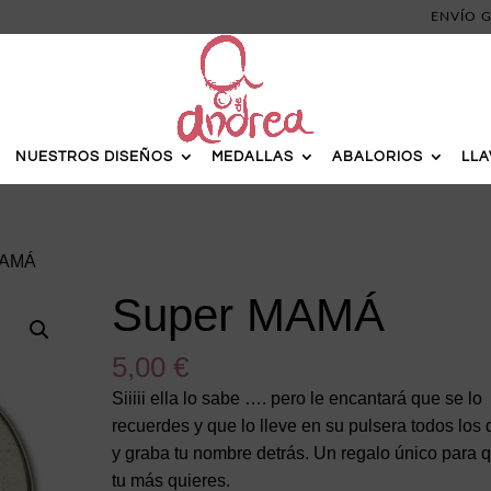
ENVÍO G
NUESTROS DISEÑOS
MEDALLAS
ABALORIOS
LL
MAMÁ
Super MAMÁ
5,00
€
Siiiii ella lo sabe …. pero le encantará que se lo
recuerdes y que lo lleve en su pulsera todos los 
y graba tu nombre detrás. Un regalo único para 
tu más quieres.