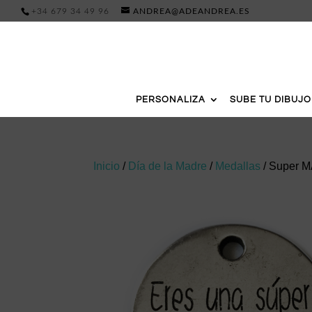
+34 679 34 49 96
ANDREA@ADEANDREA.ES
PERSONALIZA
SUBE TU DIBUJO
Inicio
/
Día de la Madre
/
Medallas
/ Super 