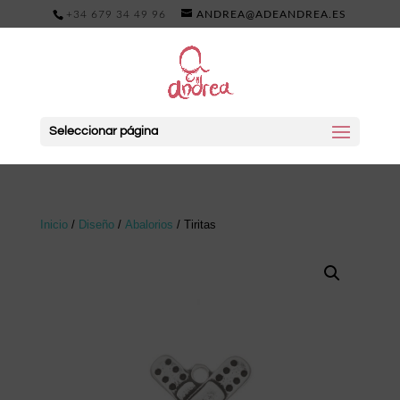
+34 679 34 49 96
ANDREA@ADEANDREA.ES
Seleccionar página
Inicio
/
Diseño
/
Abalorios
/ Tiritas