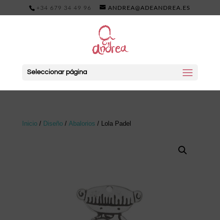
+34 679 34 49 96
ANDREA@ADEANDREA.ES
Seleccionar página
Inicio
/
Diseño
/
Abalorios
/ Lola Padel