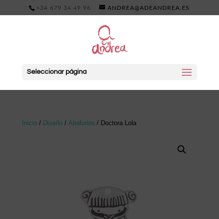
+34 679 34 49 96
ANDREA@ADEANDREA.ES
Seleccionar página
Inicio
/
Diseño
/
Abalorios
/ Doctora Lola