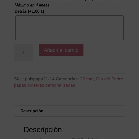
Máximo en 4 lineas.
Detrás
(+
1,00
€
)
Sabes
Añadir al carrito
que
te
quiero
Papá
cantidad
SKU:
pulspapa21-14
Categorías:
22 mm
,
Día del Padre
,
papás pulseras personalizadas
Descripción
Descripción