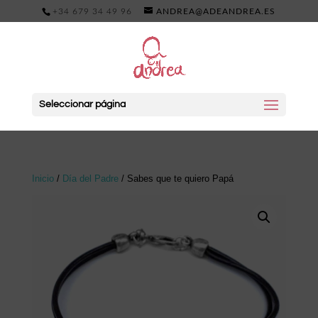
+34 679 34 49 96
ANDREA@ADEANDREA.ES
Seleccionar página
Inicio
/
Día del Padre
/ Sabes que te quiero Papá