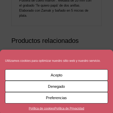
Pulsera de cuero marrón . Medalla de 20 mm con
el grabado ‘Te quiero papá’ de dos anillas.
Elaborado con Zamak y bañado en 5 micras de
plata.
Productos relacionados
Utilizamos cookies para optimizar nuestro sitio web y nuestro servicio.
Acepto
Denegado
Preferencias
Política de cookies
Política de Privacidad