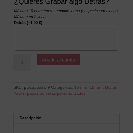
¿Quieres Grabar algo Detrás?
Máximo 10 caracteres sumando letras y espacios en blanco.
Máximo en 2 lineas.
Detrás
(+
1,00
€
)
Papá
Añadir al carrito
trabaja
Mucho
cantidad
SKU:
pulspapa21-9
Categorías:
15 mm
,
15 mm
,
Día del
Padre
,
papás pulseras personalizadas
Descripción