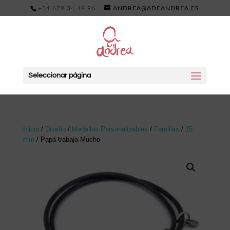
+34 679 34 49 96
ANDREA@ADEANDREA.ES
Seleccionar página
Inicio
/
Diseño
/
Medallas Personalizables
/
Familias
/
15
mm
/ Papá trabaja Mucho