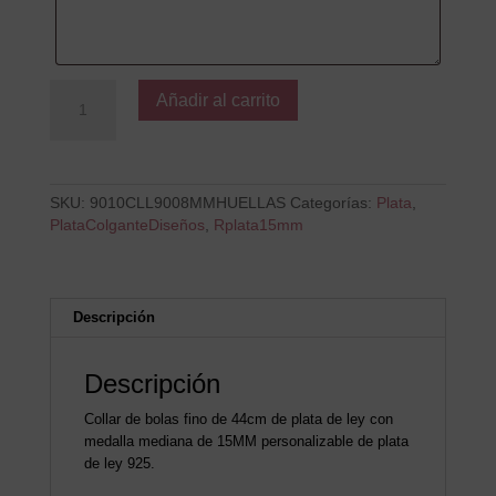
Colgante
Añadir al carrito
B
Mi
Corazón
Está
Lleno
SKU:
9010CLL9008MMHUELLAS
Categorías:
Plata
,
de
PlataColganteDiseños
,
Rplata15mm
Huellas
cantidad
Descripción
Descripción
Collar de bolas fino de 44cm de plata de ley con
medalla mediana de 15MM personalizable de plata
de ley 925.