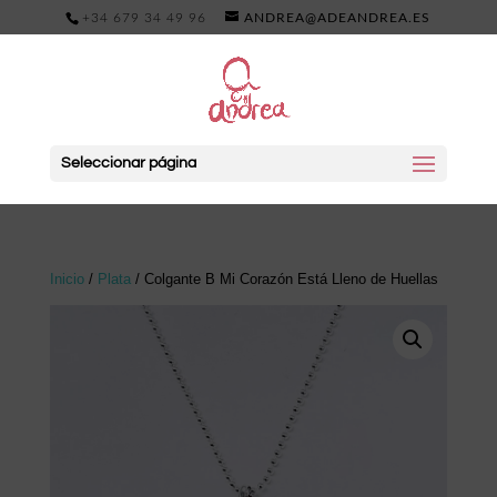
+34 679 34 49 96
ANDREA@ADEANDREA.ES
Seleccionar página
Inicio
/
Plata
/ Colgante B Mi Corazón Está Lleno de Huellas