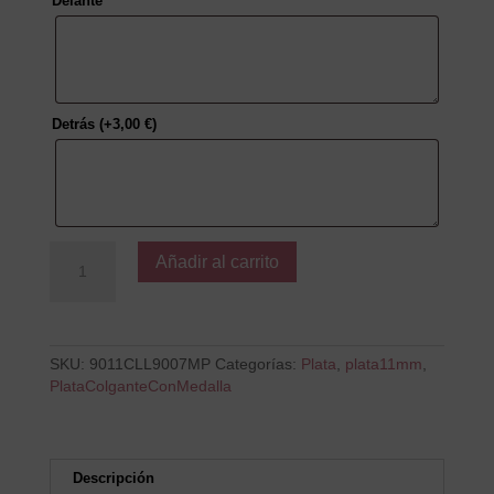
Delante
Detrás
(+
3,00
€
)
Colgante
Añadir al carrito
Cadena
MP
Plata
cantidad
SKU:
9011CLL9007MP
Categorías:
Plata
,
plata11mm
,
PlataColganteConMedalla
Descripción