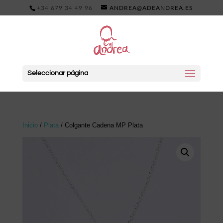
+34 679 34 49 96
ANDREA@ADEANDREA.ES
Seleccionar página
Inicio
/
Plata
/ Colgante Cadena MP Plata