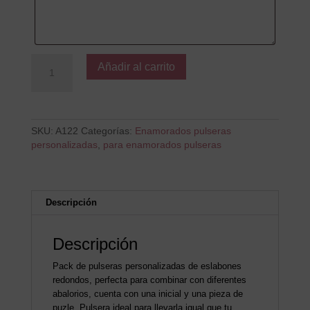
Pack:
Añadir al carrito
Contigo
Todo
Encaja
cantidad
SKU:
A122
Categorías:
Enamorados pulseras
personalizadas
,
para enamorados pulseras
Descripción
Descripción
Pack de pulseras personalizadas de eslabones
redondos, perfecta para combinar con diferentes
abalorios, cuenta con una inicial y una pieza de
puzle. Pulsera ideal para llevarla igual que tu