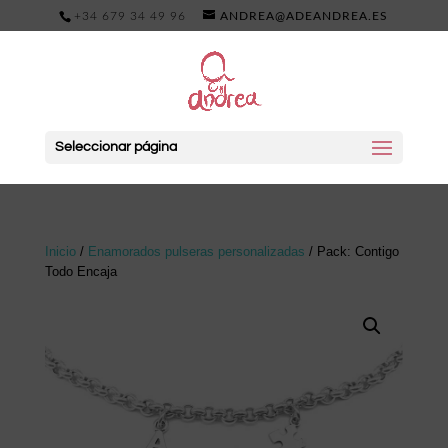
+34 679 34 49 96
ANDREA@ADEANDREA.ES
Seleccionar página
Inicio
/
Enamorados pulseras personalizadas
/ Pack: Contigo
Todo Encaja