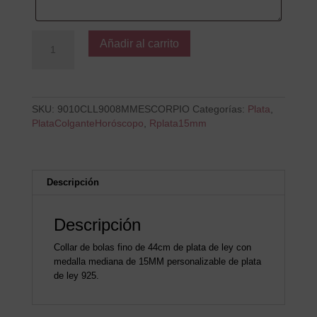
Colgante
Añadir al carrito
B
ESCORPIO
cantidad
SKU:
9010CLL9008MMESCORPIO
Categorías:
Plata
,
PlataColganteHoróscopo
,
Rplata15mm
Descripción
Descripción
Collar de bolas fino de 44cm de plata de ley con
medalla mediana de 15MM personalizable de plata
de ley 925.