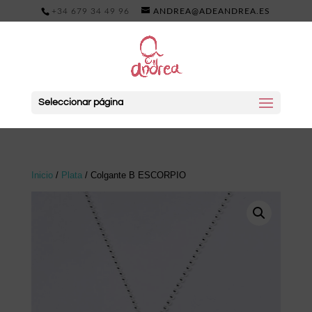
+34 679 34 49 96
ANDREA@ADEANDREA.ES
Seleccionar página
Inicio
/
Plata
/ Colgante B ESCORPIO