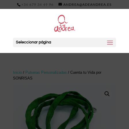
+34 679 34 49 96
ANDREA@ADEANDREA.ES
Seleccionar página
Inicio
/
Pulseras Personalizadas
/ Cuenta tu Vida por
SONRISAS